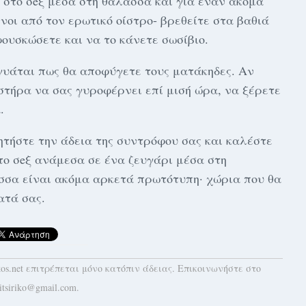
 στο σeξ μέσα στη θάλασσα και για έναν ακόμα
οι από τον ερωτικό οίστρo- βρεθείτε στα βαθιά
ουσκώσετε και να το κάνετε σωσίβιο.
γυάται πως θα αποφύγετε τους ματάκηδες. Αν
στήρα να σας γυροφέρνει επί μισή ώρα, να ξέρετε
.
ητήστε την άδεια της συντρόφου σας και καλέστε
το σeξ ανάμεσα σε ένα ζευγάρι μέσα στη
σσα είναι ακόμα αρκετά πρωτότυπη· χώρια που θα
ατά σας.
kos.net επιτρέπεται μόνο κατόπιν άδειας. Επικοινωνήστε στο
itsiriko@gmail.com.