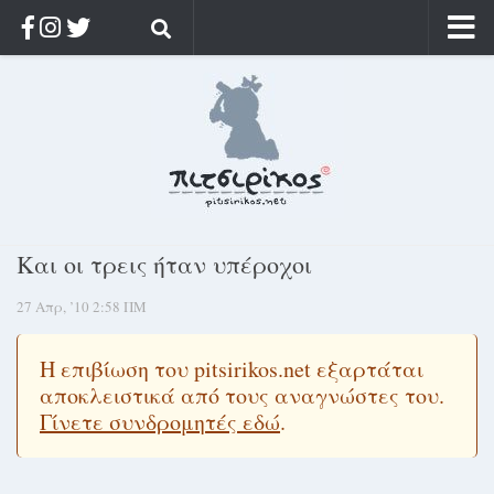
Αρχική
Ποιος;
Αρχείο
Κοσμαγάπητα
Ρίζα & Διάρκεια
Και οι τρεις ήταν υπέροχοι
Στοχασμοί & αποφθέγματα
27 Απρ, ’10 2:58 ΠΜ
Διαφήμιση
Γίνετε συνδρομητής
Η επιβίωση του pitsirikos.net εξαρτάται
Μόνο για συνδρομητές
αποκλειστικά από τους αναγνώστες του.
Γίνετε συνδρομητές εδώ
.
Log in