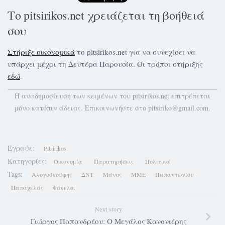
Το pitsirikos.net χρειάζεται τη βοήθειά
σου
Στήριξε οικονομικά
το pitsirikos.net για να συνεχίσει να
υπάρχει μέχρι τη Δευτέρα Παρουσία. Οι τρόποι στήριξης
εδώ
.
H αναδημοσίευση των κειμένων του pitsirikos.net επιτρέπεται
μόνο κατόπιν άδειας. Επικοινωνήστε στο pitsiriko@gmail.com.
Έγραψε:
Pitsirikos
Κατηγορίες:
Οικονομία
Παρατηρήσεις
Πολιτικά
Tags:
Αλογοσκούφης
ΔΝΤ
Μάνος
ΜΜΕ
Παπαντωνίου
Παπαχελάς
Φάκελοι
Next story
Γιώργος Παπανδρέου: Ο Μεγάλος Κανονιέρης