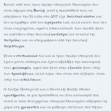
Κανείς από τους τρεις πρώην υπουργούς Οικονομίας δεν
Βουλή
είναι σήμερα στη
, γιατί η προσπάθειά τους να
πολιτικό κόστος
οδηγήσουν την Ελλάδα στο ΔΝΤ είχε
και
αχάριστο
δεν εκτιμήθηκε από τον
λαό, αλλά κανείς τους δεν
είναι ενοχλημένος, αφού ο αποκλειστικός τους σκοπός ήταν
κονίστρα
να εισέλθουν στην πολιτική
για το καλό της
πατρίδας
και να αποχωρήσουν από την πολιτική
πάμπτωχοι
.
εντυπωσιακό
Είναι
πως και οι τρεις πρώην υπουργοί δεν
εξελίξει
έχουν μείνει στάσιμοι και έχουν
την οικονομική
φιλοσοφία
εξουσία
τους
, αφού όσο ήταν στην
ήταν υπέρ
προσλήψεων
των
, αλλά τώρα -που είναι στα αζήτητα- είναι
απολύσεων
υπέρ των
.
Ο Αλέξης Παπαχελάς και ο Παντελής Καψής έθεσαν
ερωτήματα
, σε μια προσπάθεια να γίνει κατανοητό πώς
αυτοί οι τόσο πετυχημένοι υπουργοί Οικονομίας οδήγησαν τη
χρεοκοπία
χώρα στη
και να μάθουμε επιτέλους πού πήγαν