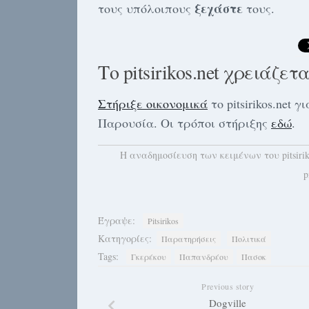
ξεχάστε
τους υπόλοιπους
τους.
Το pitsirikos.net χρειάζετ
Στήριξε οικονομικά
το pitsirikos.net
Παρουσία. Οι τρόποι στήριξης
εδώ
.
H αναδημοσίευση των κειμένων του pitsiri
p
Έγραψε:
Pitsirikos
Κατηγορίες:
Παρατηρήσεις
Πολιτικά
Tags:
Γκερέκου
Παπανδρέου
Πασοκ
Previous story
Dogville