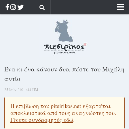
Αρχική
Ποιος;
Αρχείο
Κοσμαγάπητα
Ρίζα & Διάρκεια
Ένα κι ένα κάνουν δυο, πέστε του Μιχάλη
Στοχασμοί & αποφθέγματα
αντίο
Διαφήμιση
25 Ιούν, ’10 1:44 ΠΜ
Γίνετε συνδρομητής
Μόνο για συνδρομητές
Η επιβίωση του pitsirikos.net εξαρτάται
αποκλειστικά από τους αναγνώστες του.
Log in
Γίνετε συνδρομητές εδώ
.