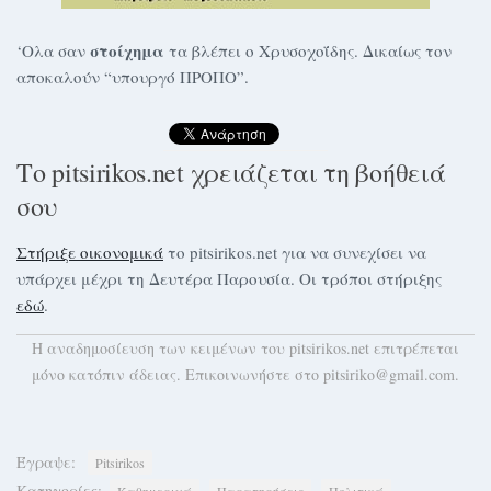
στοίχημα
‘Ολα σαν
τα βλέπει ο Χρυσοχοΐδης. Δικαίως τον
αποκαλούν “υπουργό ΠΡΟΠΟ”.
Το pitsirikos.net χρειάζεται τη βοήθειά
σου
Στήριξε οικονομικά
το pitsirikos.net για να συνεχίσει να
υπάρχει μέχρι τη Δευτέρα Παρουσία. Οι τρόποι στήριξης
εδώ
.
H αναδημοσίευση των κειμένων του pitsirikos.net επιτρέπεται
μόνο κατόπιν άδειας. Επικοινωνήστε στο pitsiriko@gmail.com.
Έγραψε:
Pitsirikos
Κατηγορίες: