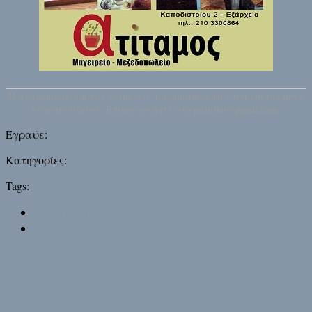
H αναδημοσίευση των κειμένων του pitsirikos.net επιτρέπεται μόνο
κατόπιν άδειας. Επικοινωνήστε στο pitsiriko@gmail.com.
Έγραψε:
Pitsirikos
Κατηγορίες:
Παρατηρήσεις
Πολιτικά
Tags:
Αποχή
Next story
Στο επόμενο επεισόδιο
Previous story
Θα γίνω δυναμίτης απόψε στο κορμί
της