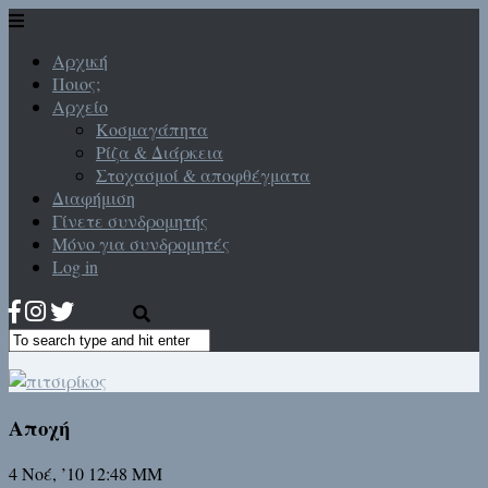
Αρχική
Ποιος;
Αρχείο
Κοσμαγάπητα
Ρίζα & Διάρκεια
Στοχασμοί & αποφθέγματα
Διαφήμιση
Γίνετε συνδρομητής
Μόνο για συνδρομητές
Log in
Αποχή
4 Νοέ, ’10 12:48 ΜΜ