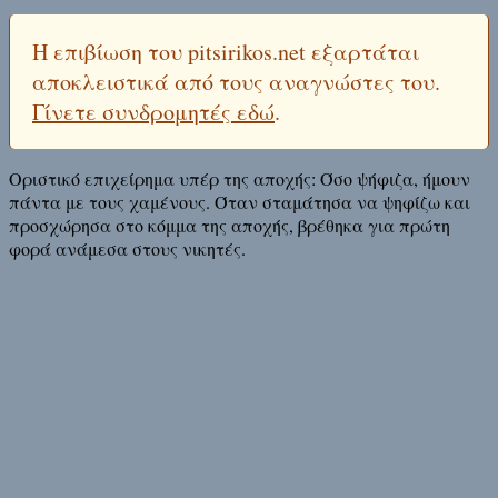
Η επιβίωση του pitsirikos.net εξαρτάται
αποκλειστικά από τους αναγνώστες του.
Γίνετε συνδρομητές εδώ
.
Οριστικό επιχείρημα υπέρ της αποχής: Όσο ψήφιζα, ήμουν
πάντα με τους χαμένους. Όταν σταμάτησα να ψηφίζω και
προσχώρησα στο κόμμα της αποχής, βρέθηκα για πρώτη
φορά ανάμεσα στους νικητές.