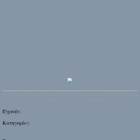
H αναδημοσίευση των κειμένων του pitsirikos.net επιτρέπεται μόνο
κατόπιν άδειας. Επικοινωνήστε στο pitsiriko@gmail.com.
Έγραψε:
Pitsirikos
Κατηγορίες:
Κοινωνικά
Παρατηρήσεις
Πολιτικά
Φωτογραφίες