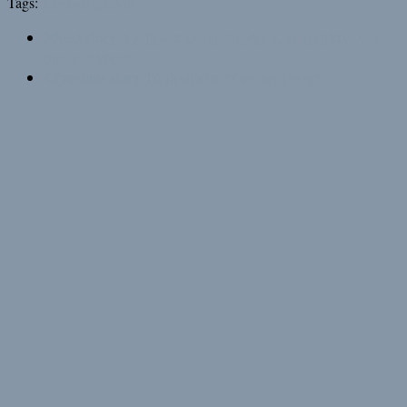
Tags:
Κολοκοτρώνης
Next story
Αχ, βρε παλιομισοφόρια, τι τραβάν’ για
σας τ’ αγόρια
Previous story
Τα βραβεία πέφτουν βροχή