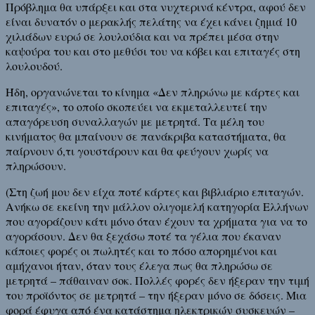
Πρόβλημα θα υπάρξει και στα νυχτερινά κέντρα, αφού δεν
είναι δυνατόν ο μερακλής πελάτης να έχει κάνει ζημιά 10
χιλιάδων ευρώ σε λουλούδια και να πρέπει μέσα στην
καψούρα του και στο μεθύσι του να κόβει και επιταγές στη
λουλουδού.
Ήδη, οργανώνεται το κίνημα «Δεν πληρώνω με κάρτες και
επιταγές», το οποίο σκοπεύει να εκμεταλλευτεί την
απαγόρευση συναλλαγών με μετρητά. Τα μέλη του
κινήματος θα μπαίνουν σε πανάκριβα καταστήματα, θα
παίρνουν ό,τι γουστάρουν και θα φεύγουν χωρίς να
πληρώσουν.
(Στη ζωή μου δεν είχα ποτέ κάρτες και βιβλιάριο επιταγών.
Ανήκω σε εκείνη την μάλλον ολιγομελή κατηγορία Ελλήνων
που αγοράζουν κάτι μόνο όταν έχουν τα χρήματα για να το
αγοράσουν. Δεν θα ξεχάσω ποτέ τα γέλια που έκαναν
κάποιες φορές οι πωλητές και το πόσο απορημένοι και
αμήχανοι ήταν, όταν τους έλεγα πως θα πληρώσω σε
μετρητά – πάθαιναν σοκ. Πολλές φορές δεν ήξεραν την τιμή
του προϊόντος σε μετρητά – την ήξεραν μόνο σε δόσεις. Μια
φορά έφυγα από ένα κατάστημα ηλεκτρικών συσκευών –