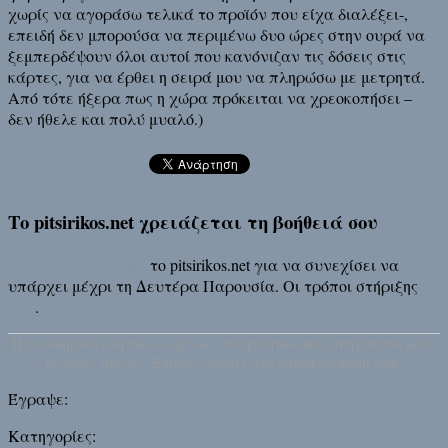
χωρίς να αγοράσω τελικά το προϊόν που είχα διαλέξει-,
επειδή δεν μπορούσα να περιμένω δυο ώρες στην ουρά να
ξεμπερδέψουν όλοι αυτοί που κανόνιζαν τις δόσεις στις
κάρτες, για να έρθει η σειρά μου να πληρώσω με μετρητά.
Από τότε ήξερα πως η χώρα πρόκειται να χρεοκοπήσει –
δεν ήθελε και πολύ μυαλό.)
Το pitsirikos.net χρειάζεται τη βοήθειά σου
Στήριξε οικονομικά
το pitsirikos.net για να συνεχίσει να
υπάρχει μέχρι τη Δευτέρα Παρουσία. Οι τρόποι στήριξης
εδώ
.
H αναδημοσίευση των κειμένων του pitsirikos.net επιτρέπεται μόνο
κατόπιν άδειας. Επικοινωνήστε στο pitsiriko@gmail.com.
Έγραψε:
Pitsirikos
Κατηγορίες:
Κοινωνικά
Οικονομία
Παρατηρήσεις
Πολιτικά