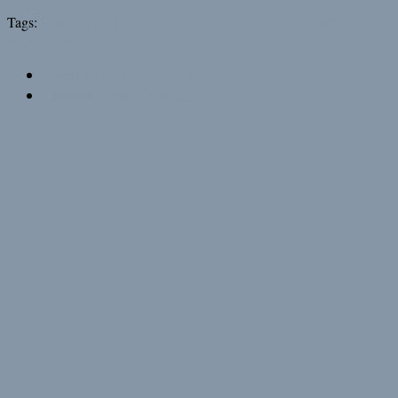
Tags:
Euro
Επιταγή
Ευρώ
Πιστωτική κάρτα
Χρεωστική
κάρτα
Χρήμα
Next story
Πενήντα αλήτες
Previous story
Debtocracy (Έρχεται)