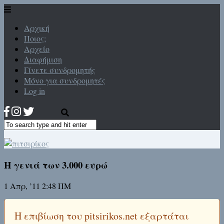
Αρχική
Ποιος;
Αρχείο
Διαφήμιση
Γίνετε συνδρομητής
Μόνο για συνδρομητές
Log in
Η γενιά των 3.000 ευρώ
1 Απρ, ’11 2:48 ΠΜ
Η επιβίωση του pitsirikos.net εξαρτάται