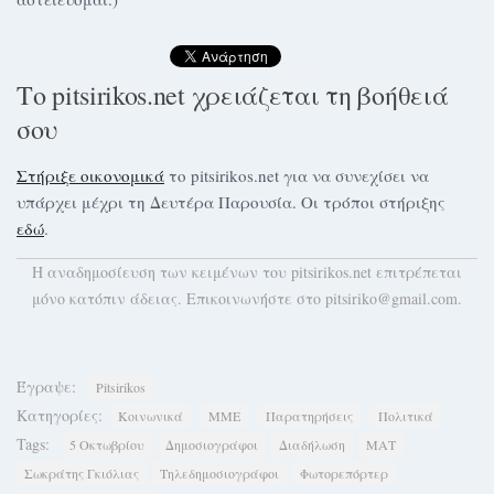
Το pitsirikos.net χρειάζεται τη βοήθειά
σου
Στήριξε οικονομικά
το pitsirikos.net για να συνεχίσει να
υπάρχει μέχρι τη Δευτέρα Παρουσία. Οι τρόποι στήριξης
εδώ
.
H αναδημοσίευση των κειμένων του pitsirikos.net επιτρέπεται
μόνο κατόπιν άδειας. Επικοινωνήστε στο pitsiriko@gmail.com.
Έγραψε:
Pitsirikos
Κατηγορίες:
Κοινωνικά
ΜΜΕ
Παρατηρήσεις
Πολιτικά
Tags:
5 Οκτωβρίου
Δημοσιογράφοι
Διαδήλωση
ΜΑΤ
Σωκράτης Γκιόλιας
Τηλεδημοσιογράφοι
Φωτορεπόρτερ