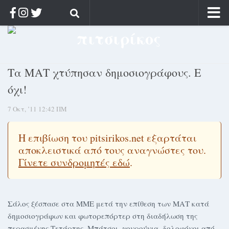
Αρχική
Ποιος;
Τα ΜΑΤ χτύπησαν δημοσιογράφους. Ε
Αρχείο
όχι!
Κοσμαγάπητα
7 Οκτ, ’11 12:42 ΠΜ
Ρίζα & Διάρκεια
Στοχασμοί & αποφθέγματα
Η επιβίωση του pitsirikos.net εξαρτάται
Διαφήμιση
αποκλειστικά από τους αναγνώστες του.
Γίνετε συνδρομητές εδώ
.
Γίνετε συνδρομητής
Μόνο για συνδρομητές
Log in
Σάλος ξέσπασε στα ΜΜΕ μετά την επίθεση των ΜΑΤ κατά
δημοσιογράφων και φωτορεπόρτερ στη διαδήλωση της
περασμένης Τετάρτης. Μπάτσοι, γουρούνια, δολοφόνοι από