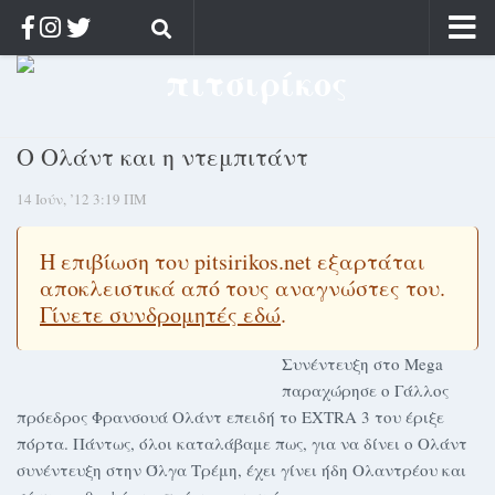
Αρχική
Ποιος;
Ο Ολάντ και η ντεμπιτάντ
Αρχείο
14 Ιούν, ’12 3:19 ΠΜ
Κοσμαγάπητα
Ρίζα & Διάρκεια
Η επιβίωση του pitsirikos.net εξαρτάται
Στοχασμοί & αποφθέγματα
αποκλειστικά από τους αναγνώστες του.
Διαφήμιση
Γίνετε συνδρομητές εδώ
.
Γίνετε συνδρομητής
Συνέντευξη στο Mega
παραχώρησε ο Γάλλος
Μόνο για συνδρομητές
πρόεδρος Φρανσουά Ολάντ επειδή το EXTRA 3 του έριξε
Log in
πόρτα. Πάντως, όλοι καταλάβαμε πως, για να δίνει ο Ολάντ
συνέντευξη στην Όλγα Τρέμη, έχει γίνει ήδη Ολαντρέου και