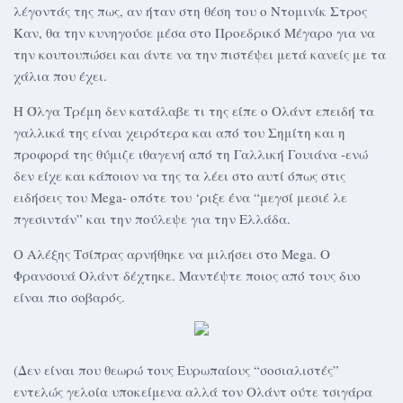
λέγοντάς της πως, αν ήταν στη θέση του ο Ντομινίκ Στρος
Καν, θα την κυνηγούσε μέσα στο Προεδρικό Μέγαρο για να
την κουτουπώσει και άντε να την πιστέψει μετά κανείς με τα
χάλια που έχει.
Η Όλγα Τρέμη δεν κατάλαβε τι της είπε ο Ολάντ επειδή τα
γαλλικά της είναι χειρότερα και από του Σημίτη και η
προφορά της θύμιζε ιθαγενή από τη Γαλλική Γουιάνα -ενώ
δεν είχε και κάποιον να της τα λέει στο αυτί όπως στις
ειδήσεις του Mega- οπότε του ‘ριξε ένα “μεγσί μεσιέ λε
πγεσιντάν” και την πούλεψε για την Ελλάδα.
Ο Αλέξης Τσίπρας αρνήθηκε να μιλήσει στο Mega. Ο
Φρανσουά Ολάντ δέχτηκε. Μαντέψτε ποιος από τους δυο
είναι πιο σοβαρός.
(Δεν είναι που θεωρώ τους Ευρωπαίους “σοσιαλιστές”
εντελώς γελοία υποκείμενα αλλά τον Ολάντ ούτε τσιγάρα