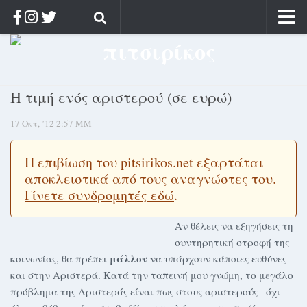
Αρχική
Ποιος;
Η τιμή ενός αριστερού (σε ευρώ)
Αρχείο
17 Οκτ, ’12 2:57 ΜΜ
Κοσμαγάπητα
Ρίζα & Διάρκεια
Η επιβίωση του pitsirikos.net εξαρτάται
Στοχασμοί & αποφθέγματα
αποκλειστικά από τους αναγνώστες του.
Διαφήμιση
Γίνετε συνδρομητές εδώ
.
Γίνετε συνδρομητής
Αν θέλεις να εξηγήσεις τη
συντηρητική στροφή της
Μόνο για συνδρομητές
μάλλον
κοινωνίας, θα πρέπει
να υπάρχουν κάποιες ευθύνες
Log in
και στην Αριστερά. Κατά την ταπεινή μου γνώμη, το μεγάλο
πρόβλημα της Αριστεράς είναι πως στους αριστερούς –όχι