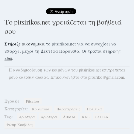
Το pitsirikos.net χρειάζεται τη βοήθειά
σου
Στήριξε οικονομικά
το pitsirikos.net για να συνεχίσει να
υπάρχει μέχρι τη Δευτέρα Παρουσία. Οι τρόποι στήριξης
εδώ
.
H αναδημοσίευση των κειμένων του pitsirikos.net επιτρέπεται
μόνο κατόπιν άδειας. Επικοινωνήστε στο pitsiriko@gmail.com.
Έγραψε:
Pitsirikos
Κατηγορίες:
Κοινωνικά
Παρατηρήσεις
Πολιτικά
Tags:
Αριστερά
Αριστεροί
ΔΗΜΑΡ
ΚΚΕ
ΣΥΡΙΖΑ
Φώτης Κουβέλης