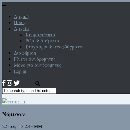
Αρχική
Ποιος;
Αρχείο
Κοσμαγάπητα
Ρίζα & Διάρκεια
Στοχασμοί & αποφθέγματα
Διαφήμιση
Γίνετε συνδρομητής
Μόνο για συνδρομητές
Log in
Νόμισαν
22 Ιαν, ’13 2:43 ΜΜ