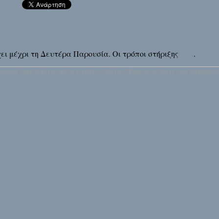
άρχει μέχρι τη Δευτέρα Παρουσία. Οι τρόποι στήριξης
εδώ
.
os.net επιτρέπεται μόνο κατόπιν άδειας. Επικοινωνήστε στο pitsiriko@
ατών