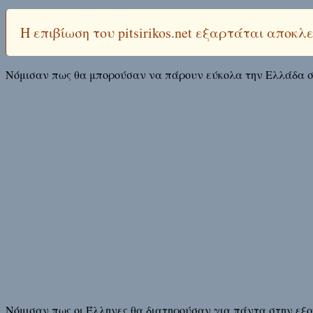
Η επιβίωση του pitsirikos.net εξαρτάται αποκ
Νόμισαν πως θα μπορούσαν να πάρουν εύκολα την Ελλάδα στ
Νόμισαν πως οι Έλληνες θα διατηρούσαν για πάντα στην εξο