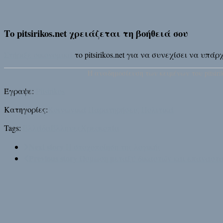
Το pitsirikos.net χρειάζεται τη βοήθειά σου
Στήριξε οικονομικά
το pitsirikos.net για να συνεχίσει να υπ
H αναδημοσίευση των κειμένων του pitsirik
Έγραψε:
Pitsirikos
Κατηγορίες:
Κοινωνικά
Παρατηρήσεις
Πολιτικά
Tags:
Ελλάδα
Έλληνες
Χρεοκοπία
Next story
Η στοχοποίηση της λογικής
Previous story
Ώσμωση μεταξύ δικαστών και επαναστ