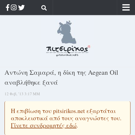
Αρχική
Ποιος;
Αρχείο
Κοσμαγάπητα
Ρίζα & Διάρκεια
Αντώνη Σαμαρά, η δίκη της Aegean Oil
Στοχασμοί & αποφθέγματα
αναβλήθηκε ξανά
Διαφήμιση
12 Φεβ, ’13 3:17 ΜΜ
Γίνετε συνδρομητής
Μόνο για συνδρομητές
Η επιβίωση του pitsirikos.net εξαρτάται
αποκλειστικά από τους αναγνώστες του.
Log in
Γίνετε συνδρομητές εδώ
.