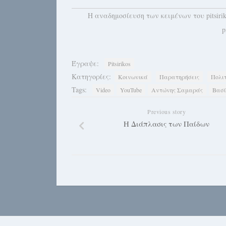
H αναδημοσίευση των κειμένων του pitsiri
p
Έγραψε:
Pitsirikos
Κατηγορίες:
Κοινωνικά
Παρατηρήσεις
Πολι
Tags:
Video
YouTube
Αντώνης Σαμαράς
Βασί
Previous story
Η Διάπλασις των Παίδων