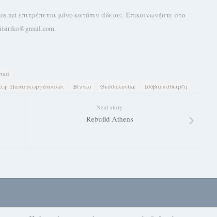
kos.net επιτρέπεται μόνο κατόπιν άδειας. Επικοινωνήστε στο
itsiriko@gmail.com.
τικά
λης Παπαγεωργόπουλος
Βίντεο
Θεσσαλονίκη
Ισόβια κάθειρξη
Next story
Rebuild Athens