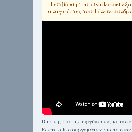
Η επιβίωση του pitsirikos.net 
αναγνώστες του.
Γίνετε συνδρ
Βασίλης Παπαγεωργόπουλος καταδικά
Εφετείο Κακουργημάτων για το οικον