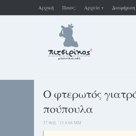
Αρχική
Ποιος;
Αρχείο
Διαφήμιση
Ο φτερωτός γιατρό
πούπουλα
27 Φεβ, ’13 8:04 ΜΜ