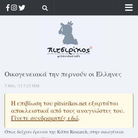
Αρχική
Ποιος;
Αρχείο
Κοσμαγάπητα
Ρίζα & Διάρκεια
Οικογενειακά την περνούν οι Έλληνες
Στοχασμοί & αποφθέγματα
5 Μάι, ’13 5:23 ΜΜ
Διαφήμιση
Γίνετε συνδρομητής
Η επιβίωση του pitsirikos.net εξαρτάται
Μόνο για συνδρομητές
αποκλειστικά από τους αναγνώστες του.
Γίνετε συνδρομητές εδώ
.
Log in
Όπως δείχνει έρευνα της Κάπα Research, στην οικογένεια