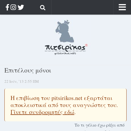
Αρχική
Ποιος;
Αρχείο
Κοσμαγάπητα
Ρίζα & Διάρκεια
Επιτέλους μόνοι
Στοχασμοί & αποφθέγματα
22 Ιούν, ’13 2:55 ΠΜ
Διαφήμιση
Γίνετε συνδρομητής
Η επιβίωση του pitsirikos.net εξαρτάται
Μόνο για συνδρομητές
αποκλειστικά από τους αναγνώστες του.
Γίνετε συνδρομητές εδώ
.
Log in
Το τι γέλιο έχω ρίξει από