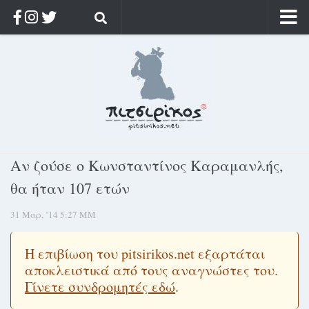
Αρχική
Ποιος;
Αρχείο
Κοσμαγάπητα
Ρίζα & Διάρκεια
Αν ζούσε ο Κωνσταντίνος Καραμανλής,
Στοχασμοί & αποφθέγματα
θα ήταν 107 ετών
Διαφήμιση
31 Μαρ, ’14 5:27 ΜΜ
Γίνετε συνδρομητής
Μόνο για συνδρομητές
Η επιβίωση του pitsirikos.net εξαρτάται
αποκλειστικά από τους αναγνώστες του.
Log in
Γίνετε συνδρομητές εδώ
.