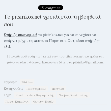
Το pitsirikos.net χρειάζεται τη βοήθειά
σου
Στήριξε οικονομικά
το pitsirikos.net για να συνεχίσει να
υπάρχει μέχρι τη Δευτέρα Παρουσία. Οι τρόποι στήριξης
εδώ
.
H αναδημοσίευση των κειμένων του pitsirikos.net επιτρέπεται
μόνο κατόπιν άδειας. Επικοινωνήστε στο pitsiriko@gmail.com.
Έγραψε:
Pitsirikos
Κατηγορίες:
Παρατηρήσεις
Πολιτικά
Tags:
Κωνσταντίνος Καραμανλής
Νικήτας Κακλαμάνης
Πάνος Καμμένος
Φωτεινή Πιπιλή