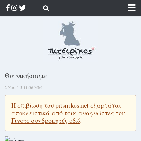
Αρχική
Ποιος;
Αρχείο
Κοσμαγάπητα
Ρίζα & Διάρκεια
Θα νικήσουμε
Στοχασμοί & αποφθέγματα
2 Νοέ, ’15 11:36 ΜΜ
Διαφήμιση
Γίνετε συνδρομητής
Η επιβίωση του pitsirikos.net εξαρτάται
Μόνο για συνδρομητές
αποκλειστικά από τους αναγνώστες του.
Γίνετε συνδρομητές εδώ
.
Log in