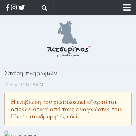
Αρχική
Ποιος;
Αρχείο
Κοσμαγάπητα
Ρίζα & Διάρκεια
Στάση πληρωμών
Στοχασμοί & αποφθέγματα
21 Απρ, ’16 11:19 ΜΜ
Διαφήμιση
Γίνετε συνδρομητής
Η επιβίωση του pitsirikos.net εξαρτάται
Μόνο για συνδρομητές
αποκλειστικά από τους αναγνώστες του.
Γίνετε συνδρομητές εδώ
.
Log in