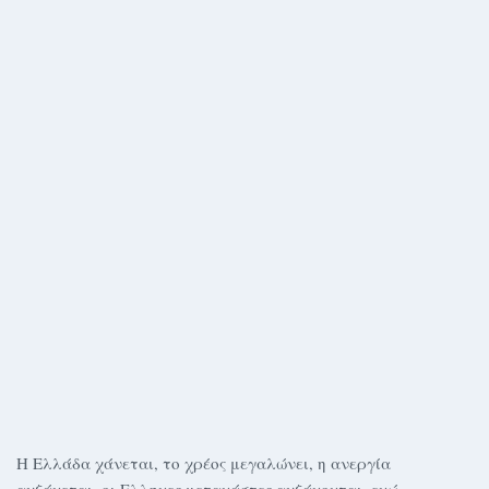
Η Ελλάδα χάνεται, το χρέος μεγαλώνει, η ανεργία