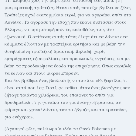
μιας κρατικής τράπεζας. Ήταν αυτός που είχε βγάλει σε ξένες
Τράπεζες οχτώ εκατομμύρια ευρώ, για να αγοράσει σπίτι στο
Λονδίνο. Το αγόρασε την εποχή που έκανε συστάσεις στους
Έλληνες, να μην μεταφέρουν τις καταθέσεις τους στο
εξωτερικό. Ο απίθανος αυτός τύπος έλεγε ότι τα δάνεια στα
κόμματα δίνονταν με τραπεζικά κριτήρια και με βάση την
συνηθισμένη τραπεζική πρακτική. Δηλαδή, χωρίς
εμπράγματες εξασφαλίσεις και προσωπικές εγγυήσεις, και με
βάση τα προσδοκώμενα έσοδα της επιχείρησης. Όπως ακριβώς
τα έδιναν και στους μικροεμπόρους.
Και δεν βρέθηκε ένας βουλευτής να του πει: «Ρε ξεφτίλα, τι
είναι αυτά που λες; Γιατί, ρε καθίκι, όταν ένας βιοτέχνης σου
ζήταγε τριάντα χιλιάρικα, του έπαιρνες το σπίτι για
προσημείωση, την γυναίκα του για συνεγγυήτρια και, αν
φόραγε και χρυσά δόντια, του τα έβγαζες και τα κρατούσες
για ενέχυρο;».
(Αγαπητέ φίλε, πολύ ωραία ιδέα τα Greek Pokemon με
ολιγάρχες αντί για Pokemon. Κρίμα που είναι βαριά η