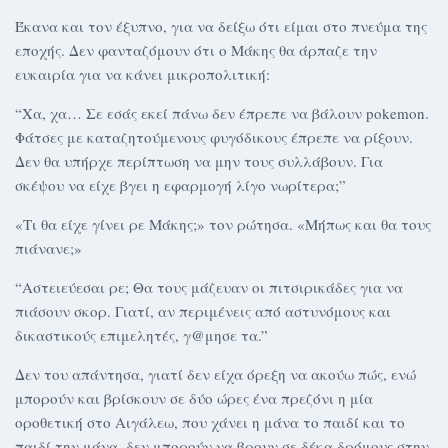
Έκανα και τον έξυπνο, για να δείξω ότι είμαι στο πνεύμα της
εποχής. Δεν φανταζόμουν ότι ο Μάκης θα άρπαζε την
ευκαιρία για να κάνει μικροπολιτική:
“Xα, χα… Σε εσάς εκεί πάνω δεν έπρεπε να βάλουν pokemon.
Φάτσες με καταζητούμενους φυγόδικους έπρεπε να ρίξουν.
Δεν θα υπήρχε περίπτωση να μην τους συλλάβουν. Για
σκέψου να είχε βγει η εφαρμογή λίγο νωρίτερα;”
«Τι θα είχε γίνει ρε Μάκης;» τον ρώτησα. «Μήπως και θα τους
πιάνανε;»
“Αστειεύεσαι ρε; Θα τους μάζευαν οι πιτσιρικάδες για να
πιάσουν σκορ. Γιατί, αν περιμένεις από αστυνόμους και
δικαστικούς επιμελητές, γ@μησε τα.”
Δεν του απάντησα, γιατί δεν είχα όρεξη να ακούω πώς, ενώ
μπορούν και βρίσκουν σε δύο ώρες ένα πρεζόνι η μία
οροθετική στο Αιγάλεω, που χάνει η μάνα το παιδί και το
παιδί την μάνα, δεν μπορούν να βρουν σε δέκα δρόμους στην