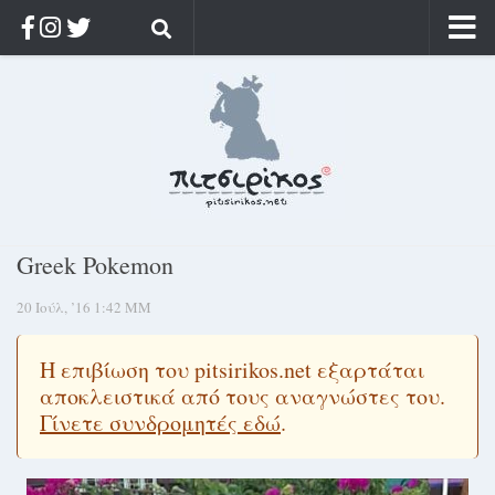
Αρχική
Ποιος;
Αρχείο
Κοσμαγάπητα
Ρίζα & Διάρκεια
Greek Pokemon
Στοχασμοί & αποφθέγματα
20 Ιούλ, ’16 1:42 ΜΜ
Διαφήμιση
Γίνετε συνδρομητής
Η επιβίωση του pitsirikos.net εξαρτάται
Μόνο για συνδρομητές
αποκλειστικά από τους αναγνώστες του.
Γίνετε συνδρομητές εδώ
.
Log in