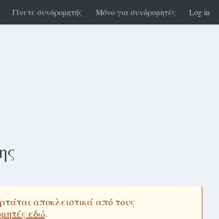
Γίνετε συνδρομητής
Μόνο για συνδρομητές
Log in
ης
εξαρτάται αποκλειστικά από τους
ομητές εδώ
.