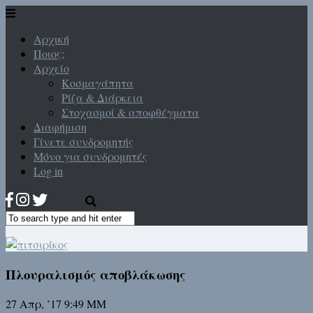
Αρχική
Ποιος;
Αρχείο
Κοσμαγάπητα
Ρίζα & Διάρκεια
Στοχασμοί & αποφθέγματα
Διαφήμιση
Γίνετε συνδρομητής
Μόνο για συνδρομητές
Log in
Πλουραλισμός αποβλάκωσης
27 Απρ, ’17 9:49 ΜΜ