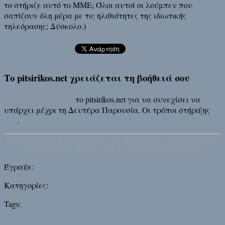
το στήριζε αυτό το ΜΜΕ; Όλοι αυτοί οι λούμπεν που
σαπίζουν όλη μέρα με τις ηλιθιότητες της ιδιωτικής
τηλεόρασης; Δύσκολο.)
Το pitsirikos.net χρειάζεται τη βοήθειά σου
Στήριξε οικονομικά
το pitsirikos.net για να συνεχίσει να
υπάρχει μέχρι τη Δευτέρα Παρουσία. Οι τρόποι στήριξης
εδώ
.
H αναδημοσίευση των κειμένων του pitsirikos.net επιτρέπεται μόνο
κατόπιν άδειας. Επικοινωνήστε στο pitsiriko@gmail.com.
Έγραψε:
Pitsirikos
Κατηγορίες:
ΜΜΕ
Τηλεόραση
Tags:
Νόμος
Παππά
Πλουραλισμός
Πολυφωνία
Σκουπίδια
Τηλεόραση