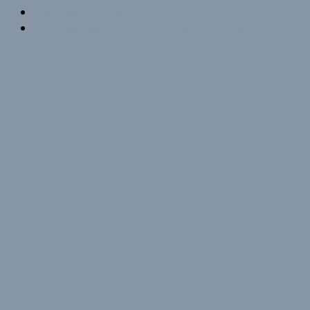
Next story
Wargames
Previous story
Το παλιό ορθόδοξο ΠΑΣΟΚ