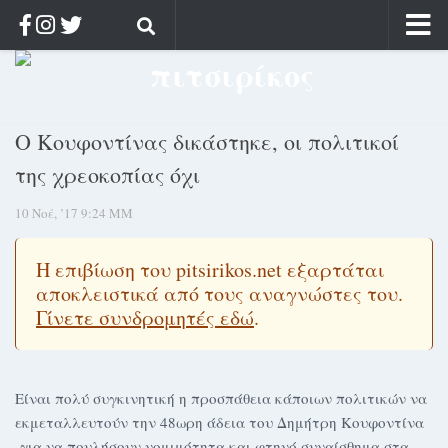
Αρχική
Ποιος;
Ο Κουφοντίνας δικάστηκε, οι πολιτικοί
Αρχείο
της χρεοκοπίας όχι
Κοσμαγάπητα
10 Νοέ, ’17 9:24 ΜΜ
Ρίζα & Διάρκεια
Στοχασμοί & αποφθέγματα
Η επιβίωση του pitsirikos.net εξαρτάται
Διαφήμιση
αποκλειστικά από τους αναγνώστες του.
Γίνετε συνδρομητές εδώ
.
Γίνετε συνδρομητής
Μόνο για συνδρομητές
Log in
Είναι πολύ συγκινητική η προσπάθεια κάποιων πολιτικών να
εκμεταλλευτούν την 48ωρη άδεια του Δημήτρη Κουφοντίνα
-για να πουλήσουν νομιμότητα και φτηνό συναίσθημα στα