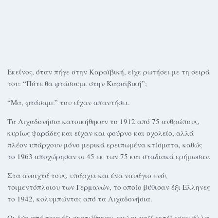
Εκείνος, όταν πήγε στην Καραϊβική, είχε ρωτήσει με τη σειρά
του: “Πότε θα φτάσουμε στην Καραϊβική”;
“Μα, φτάσαμε” του είχαν απαντήσει.
Τα Λιχαδονήσια κατοικήθηκαν το 1912 από 75 ανθρώπους,
κυρίως ψαράδες και είχαν και φούρνο και σχολείο, αλλά
πλέον υπάρχουν μόνο μερικά ερειπωμένα κτίσματα, καθώς
το 1963 αποχώρησαν οι 45 εκ των 75 και σταδιακά ερήμωσαν.
Στα ανοιχτά τους, υπάρχει και ένα ναυάγιο ενός
τσιμεντόπλοιου των Γερμανών, το οποίο βύθισαν έξι Ελληνες
το 1942, κολυμπώντας από τα Λιχαδονήσια.
Οι δύο από τους έξι σκοτώθηκαν, ενώ οι ναζί εκτέλεσαν άλλα