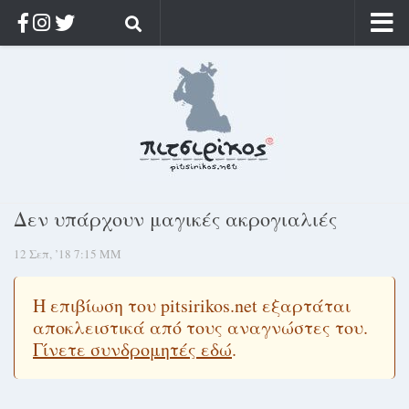
Αρχική
Ποιος;
Αρχείο
Κοσμαγάπητα
Ρίζα & Διάρκεια
Δεν υπάρχουν μαγικές ακρογιαλιές
Στοχασμοί & αποφθέγματα
12 Σεπ, ’18 7:15 ΜΜ
Διαφήμιση
Γίνετε συνδρομητής
Η επιβίωση του pitsirikos.net εξαρτάται
Μόνο για συνδρομητές
αποκλειστικά από τους αναγνώστες του.
Γίνετε συνδρομητές εδώ
.
Log in