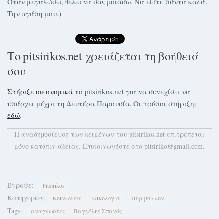
Όταν μεγαλώσω, θέλω να σας μοιάσω. Να είστε πάντα καλά.
Την αγάπη μου.)
Το pitsirikos.net χρειάζεται τη βοήθειά
σου
Στήριξε οικονομικά
το pitsirikos.net για να συνεχίσει να
υπάρχει μέχρι τη Δευτέρα Παρουσία. Οι τρόποι στήριξης
εδώ
.
H αναδημοσίευση των κειμένων του pitsirikos.net επιτρέπεται
μόνο κατόπιν άδειας. Επικοινωνήστε στο pitsiriko@gmail.com.
Έγραψε:
Pitsirikos
Κατηγορίες:
Κοινωνικά
Οικολογία
Περιβάλλον
Tags:
αναγνώστες
Βαγγέλης Σπανός