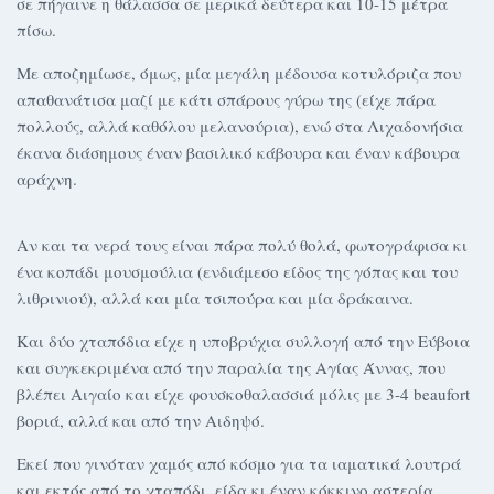
σε πήγαινε η θάλασσα σε μερικά δεύτερα και 10-15 μέτρα
πίσω.
Με αποζημίωσε, όμως, μία μεγάλη μέδουσα κοτυλόριζα που
απαθανάτισα μαζί με κάτι σπάρους γύρω της (είχε πάρα
πολλούς, αλλά καθόλου μελανούρια), ενώ στα Λιχαδονήσια
έκανα διάσημους έναν βασιλικό κάβουρα και έναν κάβουρα
αράχνη.
Αν και τα νερά τους είναι πάρα πολύ θολά, φωτογράφισα κι
ένα κοπάδι μουσμούλια (ενδιάμεσο είδος της γόπας και του
λιθρινιού), αλλά και μία τσιπούρα και μία δράκαινα.
Και δύο χταπόδια είχε η υποβρύχια συλλογή από την Εύβοια
και συγκεκριμένα από την παραλία της Αγίας Άννας, που
βλέπει Αιγαίο και είχε φουσκοθαλασσιά μόλις με 3-4 beaufort
βοριά, αλλά και από την Αιδηψό.
Εκεί που γινόταν χαμός από κόσμο για τα ιαματικά λουτρά
και εκτός από το χταπόδι, είδα κι έναν κόκκινο αστερία,