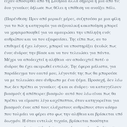
είχαν αποσυρθεί από τη Σουηδία αλλά σήμερα η μια από τις
δυο γυναίκες δήλωσε πως θέλει η υπόθεση να ανοίξει πάλι.
(Παρένθεση: Πριν από μερικές μέρες, συζητούσα με μια φίλη
για το πώς η κατηγορία για σεξoυαλική κακοποίηση μπορεί
να χρησιμοποιηθεί για να αμαυρώσει την υπόληψη ενός
ανθρώπου και να τον εξαφανίσει. Της είπα πως, αν το
επιθυμεί ή έχει λόγους, μπορεί να υποστηρίξει ψευδώς πως
ένας άνδρας την βίασε και να τον τελειώσει για πάντα.
Μέχρι να αποδειχτεί η αλήθεια -αν αποδειχτεί ποτέ- ο
άνδρας θα έχει ακυρωθεί εντελώς. Της έφερα μάλιστα, για
παράδειγμα τον εαυτό μου, λέγοντάς της πως θα μπορούσε
να με τελειώσει σαν άνθρωπο με ένα ψέμα. Προσοχή, δεν λέω
πως δεν πρέπει οι γυναίκες -ή και οι άνδρες- να καταγγέλουν
βιασμoύς ή απόπειρες βιασμών· αυτό που λέω είναι πως θα
πρέπει να είμαστε λίγο καχύποπτοι, όταν κατηγορείται για
βιασμoύς ένας από τους ελάχιστους ανθρώπους στον κόσμο
που τολμάει να φέρει στο φως την αλήθεια και βρίσκεται υπό
διωγμόν. Ή όταν εντελώς τυχαία, βρίσκεται ποσότητα