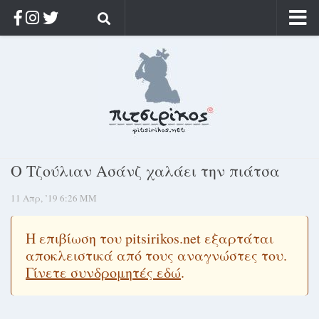
Αρχική
Ποιος;
Αρχείο
Κοσμαγάπητα
Ρίζα & Διάρκεια
Ο Τζούλιαν Ασάνζ χαλάει την πιάτσα
Στοχασμοί & αποφθέγματα
11 Απρ, ’19 6:26 ΜΜ
Διαφήμιση
Γίνετε συνδρομητής
Η επιβίωση του pitsirikos.net εξαρτάται
Μόνο για συνδρομητές
αποκλειστικά από τους αναγνώστες του.
Γίνετε συνδρομητές εδώ
.
Log in