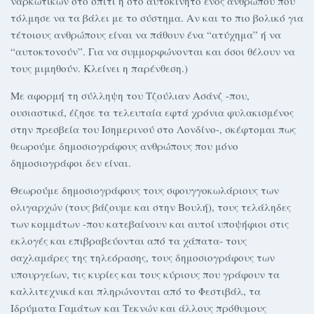
ναρκωτικών στο σπίτι ή στο αυτοκίνητο ενός ανθρώπου που
τόλμησε να τα βάλει με το σύστημα. Αν και το πιο βολικό για
τέτοιους ανθρώπους είναι να πάθουν ένα “ατύχημα” ή να
“αυτοκτονούν”. Για να συμμορφώνονται και όσοι θέλουν να
τους μιμηθούν. Κλείνει η παρένθεση.)
Με αφορμή τη σύλληψη του Τζούλιαν Ασάνζ -που,
ουσιαστικά, έζησε τα τελευταία εφτά χρόνια φυλακισμένος
στην πρεσβεία του Ισημερινού στο Λονδίνο-, σκέφτομαι πως
θεωρούμε δημοσιογράφους ανθρώπους που μόνο
δημοσιογράφοι δεν είναι.
Θεωρούμε δημοσιογράφους τους σφουγγοκωλάριους των
ολιγαρχών (τους βάζουμε και στην Βουλή), τους τελάληδες
των κομμάτων -που κατεβαίνουν και αυτοί υποψήφιοι στις
εκλογές και επιβραβεύονται από τα χάπατα- τους
σαχλαμάρες της τηλεόρασης, τους δημοσιογράφους των
υπουργείων, τις κυρίες και τους κύριους που γράφουν τα
καλλιτεχνικά και πληρώνονται από το Φεστιβάλ, τα
Ιδρύματα Γαμάτωv και Τεκνών και άλλους πρόθυμους