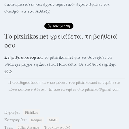
δικαιωματιστές και έχουν αφεντικό- έχουν βγάλει τον
σκασμό για τον Ασάνζ.)
Το pitsirikos.net χρειάζεται τη βοήθειά
σου
Στήριξε οικονομικά
το pitsirikos.net για να συνεχίσει να
υπάρχει μέχρι τη Δευτέρα Παρουσία. Οι τρόποι στήριξης
εδώ
.
H αναδημοσίευση των κειμένων του pitsirikos.net επιτρέπεται
μόνο κατόπιν άδειας. Επικοινωνήστε στο pitsiriko@gmail.com.
Έγραψε:
Pitsirikos
Κατηγορίες:
Κόσμος
ΜΜΕ
Tags:
Julian Assange
Τζούλιαν Ασάνζ