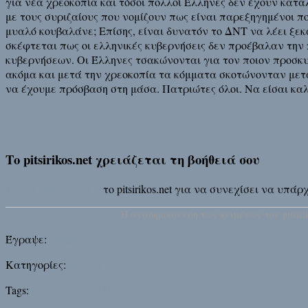
για νέα χρεοκοπία και τόσοι πολλοί Έλληνες δεν έχουν κατα
με τους συριζαίους που νομίζουν πως είναι παρεξηγημένοι πολ
μυαλό κουβαλάνε; Επίσης, είναι δυνατόν το ΔΝΤ να λέει ξε
σκέφτεται πως οι ελληνικές κυβερνήσεις δεν προέβαλαν την
κυβερνήσεων. Οι Έλληνες τσακώνονται για τον ποιον προσκυν
ακόμα και μετά την χρεοκοπία τα κόμματα σκοτώνονταν μεταξ
να έχουμε πρόσβαση στη μάσα. Πατριώτες όλοι. Να είσαι καλ
Το pitsirikos.net χρειάζεται τη βοήθειά σου
Στήριξε οικονομικά
το pitsirikos.net για να συνεχίσει να υπ
H αναδημοσίευση των κειμένων του pitsirik
Έγραψε:
Pitsirikos
Κατηγορίες:
Πολιτικά
Tags:
αναγνώστες
Ηλίας