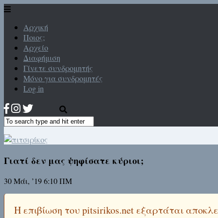
Αρχική
Ποιος;
Αρχείο
Διαφήμιση
Γίνετε συνδρομητής
Μόνο για συνδρομητές
Log in
Γιατί δεν μας ψηφίσατε κύριοι;
30 Μάι, ’19 6:10 ΠΜ
Η επιβίωση του pitsirikos.net εξαρτάται αποκ