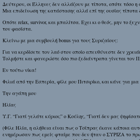
Δεύτερον, οι Έλληνες δεν αλλάζουν με τίποτα, οπότε τόσο η
Μια επιδείνωση της κατάστασης αλλά επί της ουσίας τίποτα δ
Οπότε relax, survivor, και μπαλίτσα. Εχει κι ο θεός, μην το
τον φασίστα.
Κλείνω με μια συμβουλή bonus για τους Συριζαίους:
Για να κερδίσετε τον λαό στον οποίο απευθύνεστε δεν χρειά
Τολμήστε και φανερώστε όσο πιο ξεδιάντροπα γίνεται τον 
Εν τούτω νίκα!
Φιλιά από την Εσπερία, φίλε μου Πιτσιρίκο, και κάνε για μ
Την αγάπη μου
Ηλίας
Υ.Γ. “Γιατί γελάτε κύριοι;” ο Κούλης, “Γιατί δεν μας ψηφίσατ
(Φίλε Ηλία, η αλήθεια είναι πως ο Τσίπρας έκανε κάποια α
ενημέρωσαν πως εμείς φταίμε που δεν ήταν ο ΣΥΡΙΖΑ το πρώ