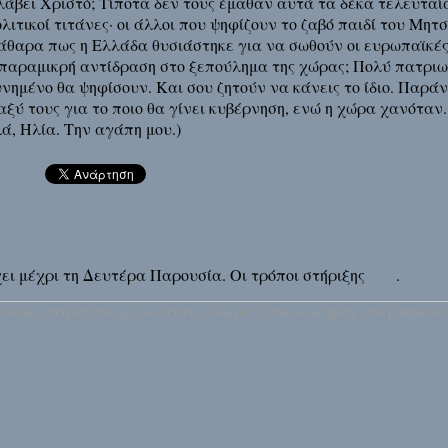
λάβει Χριστό; Τίποτα δεν τους έμαθαν αυτά τα δέκα τελευταία
ιτικοί τιτάνες· οι άλλοι που ψηφίζουν το ζαβό παιδί του Μητσ
κάθαρα πως η Ελλάδα θυσιάστηκε για να σωθούν οι ευρωπαϊκές
 παραμικρή αντίδραση στο ξεπούλημα της χώρας; Πολύ πατριω
ημένο θα ψηφίσουν. Και σου ζητούν να κάνεις το ίδιο. Παράν
ύ τους για το ποιο θα γίνει κυβέρνηση, ενώ η χώρα χανόταν.
ά, Ηλία. Την αγάπη μου.)
άρχει μέχρι τη Δευτέρα Παρουσία. Οι τρόποι στήριξης
εδώ
.
os.net επιτρέπεται μόνο κατόπιν άδειας. Επικοινωνήστε στο pitsiriko@