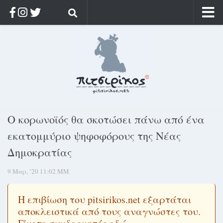
Αρχική
Ποιος;
Αρχείο
Κοσμαγάπητα
Ρίζα & Διάρκεια
Ο κορωνοϊός θα σκοτώσει πάνω από ένα
Στοχασμοί & αποφθέγματα
εκατομμύριο ψηφοφόρους της Νέας
Διαφήμιση
Δημοκρατίας
Γίνετε συνδρομητής
9 Μαρ, ’20 11:02 ΜΜ
Μόνο για συνδρομητές
Log in
Η επιβίωση του pitsirikos.net εξαρτάται
αποκλειστικά από τους αναγνώστες του.