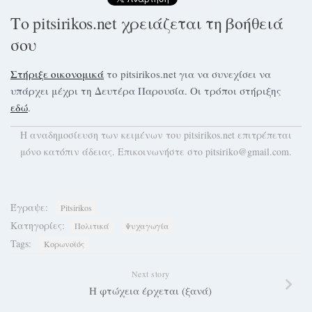
Το pitsirikos.net χρειάζεται τη βοήθειά
σου
Στήριξε οικονομικά
το pitsirikos.net για να συνεχίσει να
υπάρχει μέχρι τη Δευτέρα Παρουσία. Οι τρόποι στήριξης
εδώ
.
H αναδημοσίευση των κειμένων του pitsirikos.net επιτρέπεται
μόνο κατόπιν άδειας. Επικοινωνήστε στο pitsiriko@gmail.com.
Έγραψε:
Pitsirikos
Κατηγορίες:
Πολιτικά
Ψυχαγωγία
Tags:
Κορωνοϊός
Next story
Η φτώχεια έρχεται (ξανά)