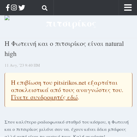
Αρχική
Ποιος;
Η Φωτεινή και ο πιτσιρίκος είναι natural
Αρχείο
high
Κοσμαγάπητα
11 Αυγ, ’23 9:40 ΠΜ
Ρίζα & Διάρκεια
Στοχασμοί & αποφθέγματα
Η επιβίωση του pitsirikos.net εξαρτάται
Διαφήμιση
αποκλειστικά από τους αναγνώστες του.
Γίνετε συνδρομητές εδώ
.
Γίνετε συνδρομητής
Μόνο για συνδρομητές
Log in
Στον καλύτερο ραδιοφωνικό σταθμό του κόσμου, η Φωτεινή
και ο πιτσιρίκος μιλάνε σαν να. έχουν κάνει δέκα μπάφους
αλλά αυτό είναι το φυσικό τους. Καλή ακρόαση!