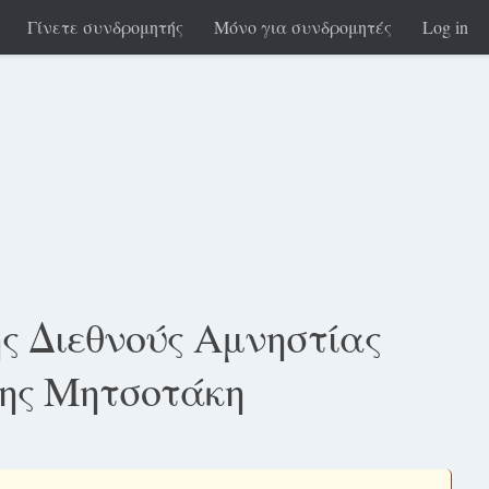
Γίνετε συνδρομητής
Μόνο για συνδρομητές
Log in
ης Διεθνούς Αμνηστίας
σης Μητσοτάκη