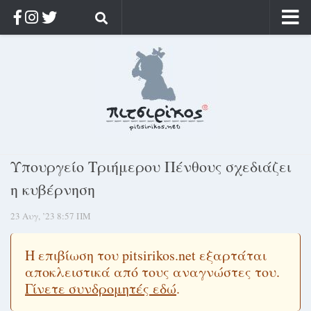
Αρχική
Ποιος;
Αρχείο
Κοσμαγάπητα
Ρίζα & Διάρκεια
Υπουργείο Τριήμερου Πένθους σχεδιάζει
Στοχασμοί & αποφθέγματα
η κυβέρνηση
Διαφήμιση
23 Αυγ, ’23 8:57 ΠΜ
Γίνετε συνδρομητής
Μόνο για συνδρομητές
Η επιβίωση του pitsirikos.net εξαρτάται
αποκλειστικά από τους αναγνώστες του.
Log in
Γίνετε συνδρομητές εδώ
.