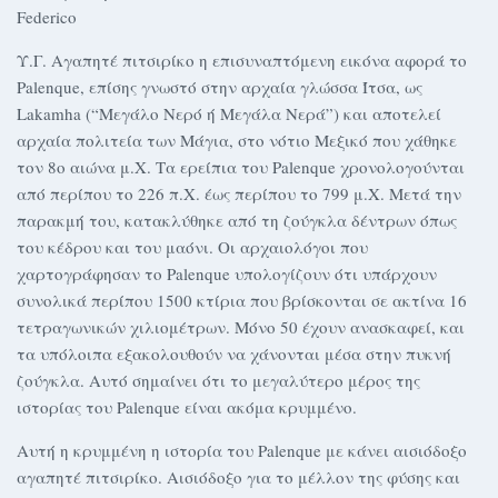
Federico
Υ.Γ. Αγαπητέ πιτσιρίκο η επισυναπτόμενη εικόνα αφορά το
Palenque, επίσης γνωστό στην αρχαία γλώσσα Ίτσα, ως
Lakamha (“Μεγάλο Νερό ή Μεγάλα Νερά”) και αποτελεί
αρχαία πολιτεία των Μάγια, στο νότιο Μεξικό που χάθηκε
τον 8ο αιώνα μ.Χ. Τα ερείπια του Palenque χρονολογούνται
από περίπου το 226 π.Χ. έως περίπου το 799 μ.Χ. Μετά την
παρακμή του, κατακλύθηκε από τη ζούγκλα δέντρων όπως
του κέδρου και του μαόνι. Οι αρχαιολόγοι που
χαρτογράφησαν το Palenque υπολογίζουν ότι υπάρχουν
συνολικά περίπου 1500 κτίρια που βρίσκονται σε ακτίνα 16
τετραγωνικών χιλιομέτρων. Μόνο 50 έχουν ανασκαφεί, και
τα υπόλοιπα εξακολουθούν να χάνονται μέσα στην πυκνή
ζούγκλα. Αυτό σημαίνει ότι το μεγαλύτερο μέρος της
ιστορίας του Palenque είναι ακόμα κρυμμένο.
Αυτή η κρυμμένη η ιστορία του Palenque με κάνει αισιόδοξο
αγαπητέ πιτσιρίκο. Αισιόδοξο για το μέλλον της φύσης και