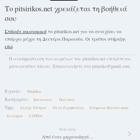
Το pitsirikos.net χρειάζεται τη βοήθειά
σου
Στήριξε οικονομικά
το pitsirikos.net για να συνεχίσει να
υπάρχει μέχρι τη Δευτέρα Παρουσία. Οι τρόποι στήριξης
εδώ
.
H αναδημοσίευση των κειμένων του pitsirikos.net επιτρέπεται
μόνο κατόπιν άδειας. Επικοινωνήστε στο pitsiriko@gmail.com.
Έγραψε:
Pitsirikos
Κατηγορίες:
Κοινωνικά
Πολιτικά
Tags:
Αλέξης Τσίπρας
Όλγα Γεροβασίλη
Στέφανος Κασσελάκης
Συνέδριο
ΣΥΡΙΖΑ
Next story
Από έναν μηχανοδηγό…