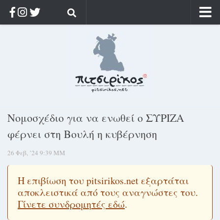
Αρχική
Ποιος;
Αρχείο
Κοσμαγάπητα
Ρίζα & Διάρκεια
Νομοσχέδιο για να ενωθεί ο ΣΥΡΙΖΑ
Στοχασμοί & αποφθέγματα
φέρνει στη Βουλή η κυβέρνηση
Διαφήμιση
26 Φεβ, ’24 9:39 ΜΜ
Γίνετε συνδρομητής
Μόνο για συνδρομητές
Η επιβίωση του pitsirikos.net εξαρτάται
αποκλειστικά από τους αναγνώστες του.
Log in
Γίνετε συνδρομητές εδώ
.