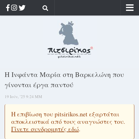
Αρχική
Ποιος;
Αρχείο
Κοσμαγάπητα
Ρίζα & Διάρκεια
Η Ινφάντα Μαρία στη Βαρκελώνη που
Στοχασμοί & αποφθέγματα
γίνονται έργα παντού
Διαφήμιση
19 Ιούν, ’25 9:24 ΜΜ
Γίνετε συνδρομητής
Μόνο για συνδρομητές
Η επιβίωση του pitsirikos.net εξαρτάται
αποκλειστικά από τους αναγνώστες του.
Log in
Γίνετε συνδρομητές εδώ
.