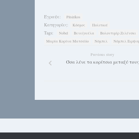
Έγραψε:
Pitsirikos
Κατηγορίες:
Κόσμος
Πολιτικά
Tags:
Nobel
Βενεζουέλα
Βολοντιμίρ Ζελένσκι
Μαρία Κορίνα Ματσάδο
Νόμπελ
Νόμπελ Ειρήνη
Previous story
Όσα λένε τα κορίτσια μεταξύ τους