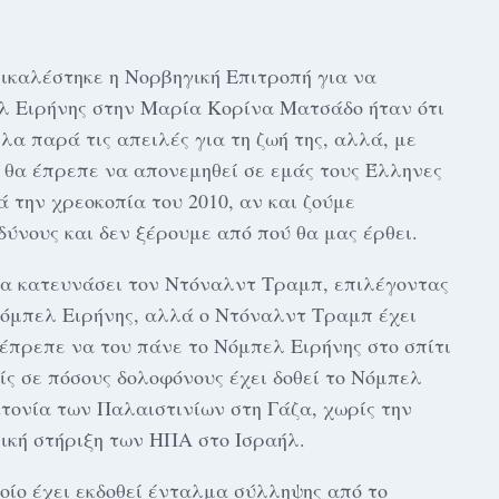
πικαλέστηκε η Νορβηγική Επιτροπή για να
ελ Ειρήνης στην Μαρία Κορίνα Ματσάδο ήταν ότι
α παρά τις απειλές για τη ζωή της, αλλά, με
ς θα έπρεπε να απονεμηθεί σε εμάς τους Έλληνες
 την χρεοκοπία του 2010, αν και ζούμε
ύνους και δεν ξέρουμε από πού θα μας έρθει.
α κατευνάσει τον Ντόναλντ Τραμπ, επιλέγοντας
όμπελ Ειρήνης, αλλά ο Ντόναλντ Τραμπ έχει
 έπρεπε να του πάνε το Νόμπελ Ειρήνης στο σπίτι
είς σε πόσους δολοφόνους έχει δοθεί το Νόμπελ
κτονία των Παλαιστινίων στη Γάζα, χωρίς την
μική στήριξη των ΗΠΑ στο Ισραήλ.
οίο έχει εκδοθεί ένταλμα σύλληψης από το