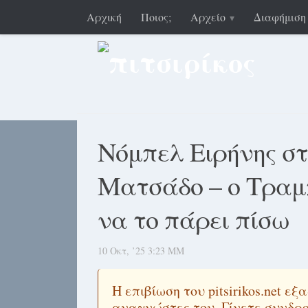
Αρχική
Ποιος;
Αρχείο
Διαφήμιση
Νόμπελ Ειρήνης σ
Ματσάδο – ο Τραμπ
να το πάρει πίσω
10 Οκτ, ’25 3:23 ΜΜ
Η επιβίωση του pitsirikos.net 
αναγνώστες του.
Γίνετε συνδρ