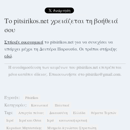
Το pitsirikos.net χρειάζεται τη βοήθειά
σου
Στήριξε οικονομικά
το pitsirikos.net για να συνεχίσει να
υπάρχει μέχρι τη Δευτέρα Παρουσία. Οι τρόποι στήριξης
εδώ
.
H αναδημοσίευση των κειμένων του pitsirikos.net επιτρέπεται
μόνο κατόπιν άδειας. Επικοινωνήστε στο pitsiriko@gmail.com.
Έγραψε:
Pitsirikos
Κατηγορίες:
Κοινωνικά
Πολιτικά
Tags:
Απεργία πείνας
Δικαιοσύνη
Ελλάδα
θύματα Τεμπών
Ιερά
Ιερά και Όσια
Ιερό
κοινωνική κριτική
Κυριάκος Μητσοτάκης
Μνημείο Αγνώστου Στρατιώτη