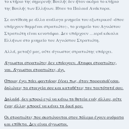
το κτήριο της σημερινής Βουλής δεν ήταν ακόμα το κτήριο
της Βουλής των Ελλήνων. Ήταν τα Παλαιά Ανάκτορα.
Σε αντίθεση με άλλα ανάλογα μνημεία του εξωτερικού -όπου
υπάρχουν θαμμένοι στρατιώτες-, το μνημείο του Αγνώστου
Στρατιώτη είναι κενοτάφιο. Δεν υπάρχουν …ιερά κόκαλα
Ελλήνων στο μνημείο του Αγνώστου Στρατιώτη.
Αλλά, μεταξύ μας, ούτε άγνωστος στρατιώτης υπάρχει.
Άγνωστοι στρατιώτες δεν υπάρχουν. Άταφοι στρατιώτες,
ναι. Άγνωστοι στρατιώτες, όχι.
Όποιος έχει πάει φαντάρος ξέρει πως, όταν παρουσιάζεσαι,
δηλώνεις τα στοιχεία σου και καταθέτεις την ταυτότητά σου.
Δηλαδή, δεν μπορώ εγώ να κάνω τη θητεία ενός άλλου, ούτε
ένας άλλος μπορεί να κάνει τη δική μου.
Οι στρατιώτες που σκοτώνονται στον πόλεμο έχουν ονόματα
και επίθετα. Δεν είναι άγνωστοι.