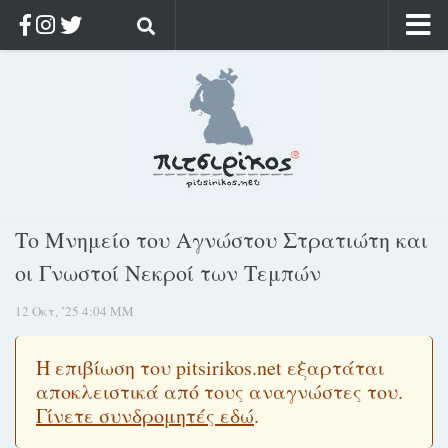
Αρχική
Ποιος;
Αρχείο
Κοσμαγάπητα
Ρίζα & Διάρκεια
Το Μνημείο του Αγνώστου Στρατιώτη και
Στοχασμοί & αποφθέγματα
οι Γνωστοί Νεκροί των Τεμπών
Διαφήμιση
12 Οκτ, ’25 4:04 ΜΜ
Γίνετε συνδρομητής
Μόνο για συνδρομητές
Η επιβίωση του pitsirikos.net εξαρτάται
αποκλειστικά από τους αναγνώστες του.
Log in
Γίνετε συνδρομητές εδώ
.