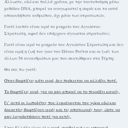
Άλλωστε, εδώ και πολλά χρόνια, με την ταυτοποίηση μέσω
μεθόδου DNA, μπορεί να αναγωριστεί η σορός και τα οστά
οποιουδήποτε ανθρώπου, όχι μόνο των στρατιωτών.
Γιατί λοιπόν είναι ιερό το μνημείο του Αγνώστου
Στρατιώτη, αφού δεν υπάρχουν άγνωστοι στρατιώτες;
Γιατί είναι ιερό το μνημείο του Αγνώστου Στρατιώτη και δεν
είναι ιερή η ζωή του γιου του Πάνου Ρούτσι και οι ζωές των
άλλων 56 συνανθρώπων μας που σκοτώθηκαν στα Τέμπη;
Θα σας πω γιατί:
Όταν βαφτίζεις κάτι ιερό, δεν πρόκειται να αλλάξει ποτέ.
Το βαφτίζεις ιερό, για να μην μπορεί να το πειράξει κανείς.
Γι’ αυτό οι λωποδύτες που λυμαίνονται την χώρα εδώ και
δεκαετίες βαφτίζουν ιερές και τις απατεωνιές τους, ώστε να
μην λογοδοτήσουν ποτέ για αυτές.
Στην Ελλάδα είναι όλα
ιερά
,
συμβολικά
και
ιστορικά
.