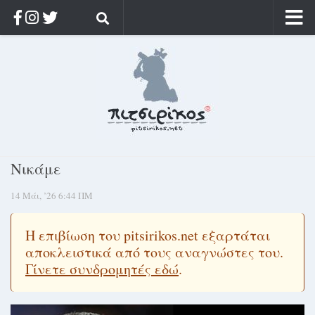
Αρχική
Ποιος;
Αρχείο
Κοσμαγάπητα
Ρίζα & Διάρκεια
Νικάμε
Στοχασμοί & αποφθέγματα
14 Μάι, ’26 6:44 ΠΜ
Διαφήμιση
Γίνετε συνδρομητής
Η επιβίωση του pitsirikos.net εξαρτάται
Μόνο για συνδρομητές
αποκλειστικά από τους αναγνώστες του.
Γίνετε συνδρομητές εδώ
.
Log in