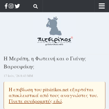
Αρχική
Ποιος;
Αρχείο
Κοσμαγάπητα
Ρίζα & Διάρκεια
Η Μερόπη, η Φωτεινή και ο Γιάνης
Στοχασμοί & αποφθέγματα
Βαρουφάκης
Διαφήμιση
17 Ιούν, ’26 8:43 ΜΜ
Γίνετε συνδρομητής
Μόνο για συνδρομητές
Η επιβίωση του pitsirikos.net εξαρτάται
αποκλειστικά από τους αναγνώστες του.
Log in
Γίνετε συνδρομητές εδώ
.