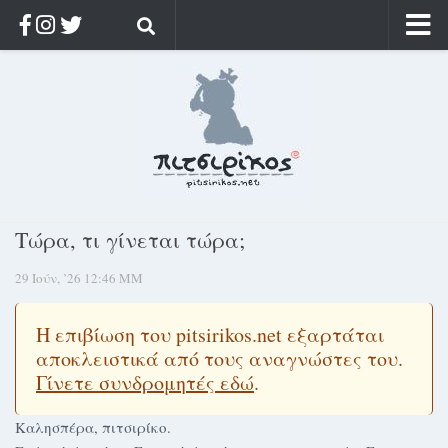
Αρχική
Ποιος;
Αρχείο
Κοσμαγάπητα
Ρίζα & Διάρκεια
Τώρα, τι γίνεται τώρα;
Στοχασμοί & αποφθέγματα
29 Ιούν, ’26 12:46 ΜΜ
Διαφήμιση
Γίνετε συνδρομητής
Η επιβίωση του pitsirikos.net εξαρτάται
Μόνο για συνδρομητές
αποκλειστικά από τους αναγνώστες του.
Γίνετε συνδρομητές εδώ
.
Log in
Καλησπέρα, πιτσιρίκο.