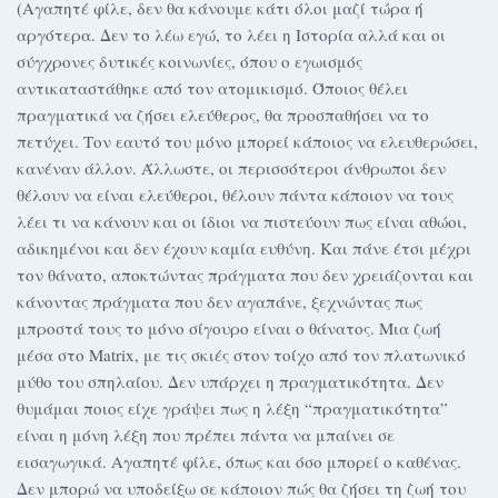
(Αγαπητέ φίλε, δεν θα κάνουμε κάτι όλοι μαζί τώρα ή
αργότερα. Δεν το λέω εγώ, το λέει η Ιστορία αλλά και οι
σύγχρονες δυτικές κοινωνίες, όπου ο εγωισμός
αντικαταστάθηκε από τον ατομικισμό. Όποιος θέλει
πραγματικά να ζήσει ελεύθερος, θα προσπαθήσει να το
πετύχει. Τον εαυτό του μόνο μπορεί κάποιος να ελευθερώσει,
κανέναν άλλον. Άλλωστε, οι περισσότεροι άνθρωποι δεν
θέλουν να είναι ελεύθεροι, θέλουν πάντα κάποιον να τους
λέει τι να κάνουν και οι ίδιοι να πιστεύουν πως είναι αθώοι,
αδικημένοι και δεν έχουν καμία ευθύνη. Και πάνε έτσι μέχρι
τον θάνατο, αποκτώντας πράγματα που δεν χρειάζονται και
κάνοντας πράγματα που δεν αγαπάνε, ξεχνώντας πως
μπροστά τους το μόνο σίγουρο είναι ο θάνατος. Μια ζωή
μέσα στο Matrix, με τις σκιές στον τοίχο από τον πλατωνικό
μύθο του σπηλαίου. Δεν υπάρχει η πραγματικότητα. Δεν
θυμάμαι ποιος είχε γράψει πως η λέξη “πραγματικότητα”
είναι η μόνη λέξη που πρέπει πάντα να μπαίνει σε
εισαγωγικά. Αγαπητέ φίλε, όπως και όσο μπορεί ο καθένας.
Δεν μπορώ να υποδείξω σε κάποιον πώς θα ζήσει τη ζωή του