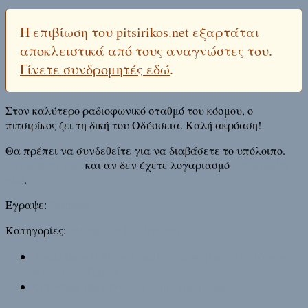
Η επιβίωση του pitsirikos.net εξαρτάται
αποκλειστικά από τους αναγνώστες του.
Γίνετε συνδρομητές εδώ
.
Στον καλύτερο ραδιοφωνικό σταθμό του κόσμου, ο
πιτσιρίκος ζει τη δική του Οδύσσεια. Καλή ακρόαση!
Θα πρέπει να συνδεθείτε για να διαβάσετε το υπόλοιπο.
Συνδεθείτε εδώ
και αν δεν έχετε λογαριασμό
εγγραφείτε
εδώ
.
Έγραψε:
Pitsirikos
Κατηγορίες:
Ραδιόφωνο
Συνδρομητές
Next story
Η Μερόπη κάνει παρέμβαση στο λόγο του
Ντόναλντ Τραμπ
Previous story
Όνειρα στους αμμόλοφους