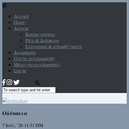
Αρχική
Ποιος;
Αρχείο
Κοσμαγάπητα
Ρίζα & Διάρκεια
Στοχασμοί & αποφθέγματα
Διαφήμιση
Γίνετε συνδρομητής
Μόνο για συνδρομητές
Log in
Οδύσσεια
7 Ιούλ, ’26 11:31 ΠΜ