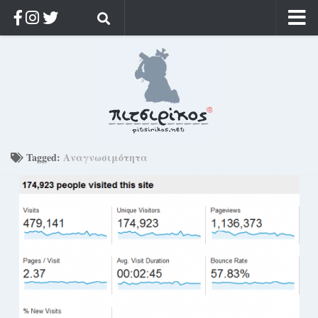
Αρχική
Ποιος;
Αρχείο
Κοσμαγάπητα
Ρίζα & Διάρκεια
Tagged:
Αναγνωσιμότητα
Στοχασμοί & αποφθέγματα
Διαφήμιση
Γίνετε συνδρομητής
Μόνο για συνδρομητές
Log in