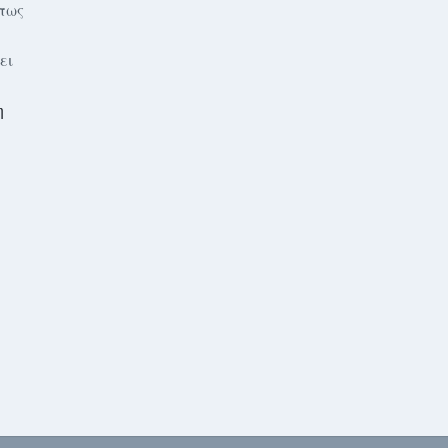
 πως
ει
η