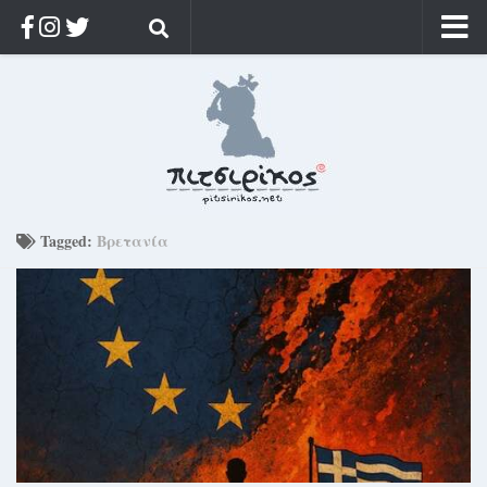
Αρχική
Ποιος;
Αρχείο
Κοσμαγάπητα
Ρίζα & Διάρκεια
Tagged:
Βρετανία
Στοχασμοί & αποφθέγματα
Διαφήμιση
Γίνετε συνδρομητής
Μόνο για συνδρομητές
Log in