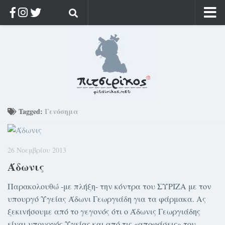
Αρχική
Ποιος;
Αρχείο
Κοσμαγάπητα
Ρίζα & Διάρκεια
Tagged:
Γενόσημα
Στοχασμοί & αποφθέγματα
Διαφήμιση
26 Νοεμβρίου 2013
Γίνετε συνδρομητής
Άδωνις
Μόνο για συνδρομητές
Παρακολουθώ -με πλήξη- την κόντρα του ΣΥΡΙΖΑ με τον
Log in
υπουργό Υγείας Άδωνι Γεωργιάδη για τα φάρμακα. Ας
ξεκινήσουμε από το γεγονός ότι ο Άδωνις Γεωργιάδης
είναι υπουργός Υγείας και από τις «αποφάσεις» του