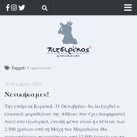
Αρχική
Ποιος;
Αρχείο
Κοσμαγάπητα
Ρίζα & Διάρκεια
Tagged:
Γερουλάνος
Στοχασμοί & αποφθέγματα
28 Οκτωβρίου 2010
Διαφήμιση
Νενικήκαμεν!
Γίνετε συνδρομητής
Την επόμενη Κυριακή -31 Οκτωβρίου- θα διεξαχθεί ο
Μόνο για συνδρομητές
κλασικός μαραθώνιος της Αθήνας που έχει διαφημιστεί
Log in
πολύ στο εξωτερικό, επειδή φέτος είναι η επέτειος των
2.500 χρόνων από τη Μάχη του Μαραθώνα. Θα
συμμετάσχουν περισσότεροι από 12.500 δρομείς και τα