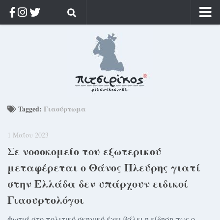
Αρχική
Ποιος;
Αρχείο
Κοσμαγάπητα
Ρίζα & Διάρκεια
Tagged:
Γιαούρτωμα
Στοχασμοί & αποφθέγματα
1 Μαΐου 2023
Διαφήμιση
Σε νοσοκομείο του εξωτερικού
Γίνετε συνδρομητής
μεταφέρεται ο Θάνος Πλεύρης γιατί
Μόνο για συνδρομητές
στην Ελλάδα δεν υπάρχουν ειδικοί
Log in
Γιαουρτολόγοι
Φωτιά στο πολιτικό σκηνικό έχει βάλει η είδηση πως ο