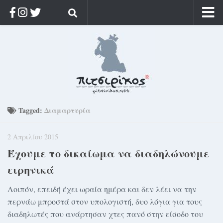
Αρχική
Ποιος;
Αρχείο
Κοσμαγάπητα
Ρίζα & Διάρκεια
Tagged:
Διαμαρτυρία
Στοχασμοί & αποφθέγματα
2 Απριλίου 2015
Διαφήμιση
Έχουμε το δικαίωμα να διαδηλώνουμε
Γίνετε συνδρομητής
ειρηνικά
Μόνο για συνδρομητές
Λοιπόν, επειδή έχει ωραία ημέρα και δεν λέει να την
Log in
περνάω μπροστά στον υπολογιστή, δυο λόγια για τους
διαδηλωτές που ανάρτησαν χτες πανό στην είσοδο του