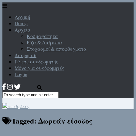
Αρχική
Ποιος;
Αρχείο
Κοσμαγάπητα
Ρίζα & Διάρκεια
Στοχασμοί & αποφθέγματα
Διαφήμιση
Γίνετε συνδρομητής
Μόνο για συνδρομητές
Log in
Tagged:
Δωρεάν είσοδος