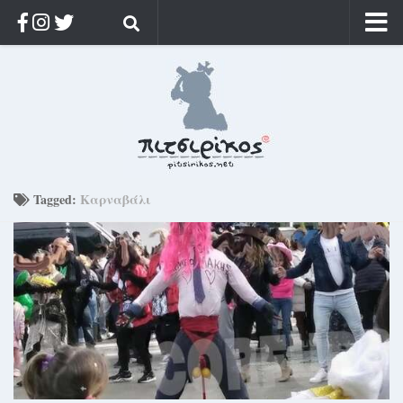
Αρχική
Ποιος;
Αρχείο
Κοσμαγάπητα
Ρίζα & Διάρκεια
Tagged:
Καρναβάλι
Στοχασμοί & αποφθέγματα
Διαφήμιση
Γίνετε συνδρομητής
Μόνο για συνδρομητές
Log in