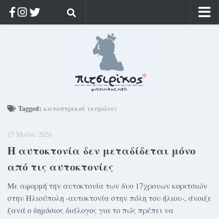
Αρχική
Ποιος;
Αρχείο
Κοσμαγάπητα
Ρίζα & Διάρκεια
Tagged:
κατοπτρικοί νευρώνες
Στοχασμοί & αποφθέγματα
17 Μαΐου 2026
Διαφήμιση
Η αυτοκτονία δεν μεταδίδεται μόνο
Γίνετε συνδρομητής
από τις αυτοκτονίες
Μόνο για συνδρομητές
Με αφορμή την αυτοκτονία των δυο 17χρονων κοριτσιών
Log in
στην Ηλιούπολη -αυτοκτονία στην πόλη του ήλιου-, άνοιξε
ξανά ο δημόσιος διάλογος για το πώς πρέπει να