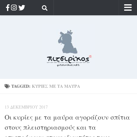
Αρχική
Ποιος;
Αρχείο
Κοσμαγάπητα
Ρίζα & Διάρκεια
Στοχασμοί & αποφθέγματα
Διαφήμιση
TAGGED:
ΚΥΡΊΕΣ ΜΕ ΤΑ ΜΑΎΡΑ
Γίνετε συνδρομητής
13 ΔΕΚΕΜΒΡΊΟΥ 2017
Μόνο για συνδρομητές
Οι κυρίες με τα μαύρα αγοράζουν σπίτια
Log in
στους πλειστηριασμούς και τα