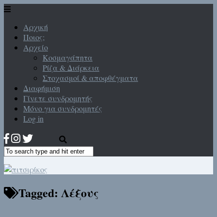
Αρχική
Ποιος;
Αρχείο
Κοσμαγάπητα
Ρίζα & Διάρκεια
Στοχασμοί & αποφθέγματα
Διαφήμιση
Γίνετε συνδρομητής
Μόνο για συνδρομητές
Log in
Tagged:
Λέξους