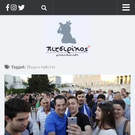
Αρχική
Ποιος;
Αρχείο
Κοσμαγάπητα
Ρίζα & Διάρκεια
Tagged:
Παραιτηθείτε
Στοχασμοί & αποφθέγματα
Διαφήμιση
Γίνετε συνδρομητής
Μόνο για συνδρομητές
Log in